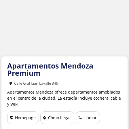
EMAIL
REINTRODUZCA EMAIL
(Código de Pais + Código de Area + Número)
TELÉFONO
PAIS
Apartamentos Mendoza
Premium
PROVINCIA
Calle Gral Juan Lavalle 346
CONSULTA
Apartamentos Mendoza ofrece departamentos amoblados
en el centro de la ciudad. La estadía incluye cochera, cable
y WIFI.
Homepage
Cómo llegar
Llamar