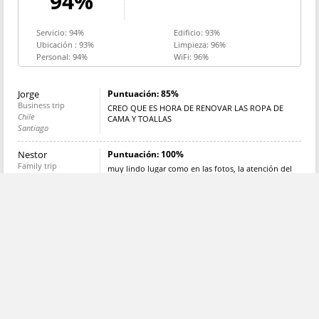
94%
Servicio: 94%
Edificio: 93%
Ubicación : 93%
Limpieza: 96%
Personal: 94%
WiFi: 96%
Jorge
Puntuación: 85%
Business trip
CREO QUE ES HORA DE RENOVAR LAS ROPA DE
Chile
CAMA Y TOALLAS
Santiago
Nestor
Puntuación: 100%
Family trip
muy lindo lugar como en las fotos, la atención del
Argentina
personal de recepción y limpieza de 10
Buenos Aires
Beatriz Ana
Puntuación: 100%
Family trip
Todo estuvo genial
Argentina
Córdoba
Sabrina
Puntuación: 100%
Family trip
NN
Argentina
Córdoba